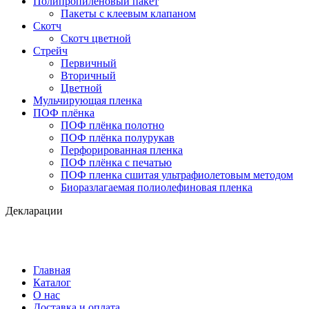
Полипропиленовый пакет
Пакеты с клеевым клапаном
Скотч
Скотч цветной
Стрейч
Первичный
Вторичный
Цветной
Мульчирующая пленка
ПОФ плёнка
ПОФ плёнка полотно
ПОФ плёнка полурукав
Перфорированная пленка
ПОФ плёнка с печатью
ПОФ пленка сшитая ультрафиолетовым методом
Биоразлагаемая полиолефиновая пленка
Декларации
Главная
Каталог
О нас
Доставка и оплата