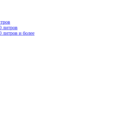
итров
0 литров
 литров и более