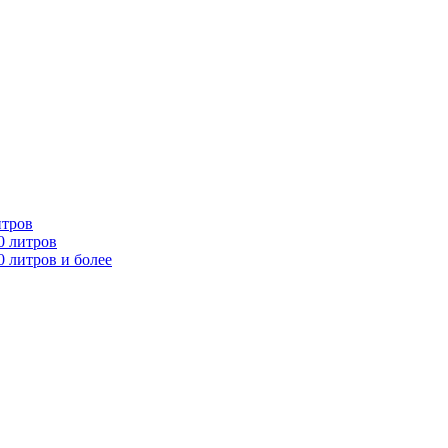
итров
0 литров
 литров и более