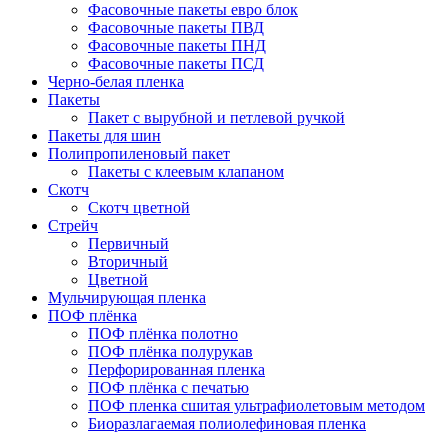
Фасовочные пакеты евро блок
Фасовочные пакеты ПВД
Фасовочные пакеты ПНД
Фасовочные пакеты ПСД
Черно-белая пленка
Пакеты
Пакет с вырубной и петлевой ручкой
Пакеты для шин
Полипропиленовый пакет
Пакеты с клеевым клапаном
Скотч
Скотч цветной
Стрейч
Первичный
Вторичный
Цветной
Мульчирующая пленка
ПОФ плёнка
ПОФ плёнка полотно
ПОФ плёнка полурукав
Перфорированная пленка
ПОФ плёнка с печатью
ПОФ пленка сшитая ультрафиолетовым методом
Биоразлагаемая полиолефиновая пленка